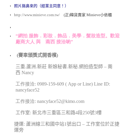
照片
摳鼻來的（經業主同意！）
http://www.minieve.com.tw/
(正)韓貨賣家 Minieve小依櫃
“網拍 服飾．彩妝．飾品．美學．髮妝造型。
歡迎
廠商大人 與 萳西 接洽喲
”
(
賽車頒獎式開香檳
)
三重
.
蘆洲
.
新莊
新娘秘書
.
新秘.網拍造型師
–
萳
西
Nancy
工作接洽: 0989-159-609 ( App or Line) Line ID:
nancyface52
工作接洽: nancyface52@kimo.com
工作室
:
新北市三重區三和路
4
段
250
號
3
樓
捷運
:
蘆洲線三和國中站
1
號出口
–
工作室位於正捷
運旁