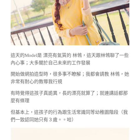
這天的Model是 漂亮有氣質的 林鴒，這天跟林鴒聊了一些
內心事；大多關於自己未來的工作發展
開始做網拍造型時，很多事不瞭解；我都會請教 林鴒，她
非常有耐心的教導我行規
有時覺得這孩子真詭異，長的漂亮就算了；就連講話都那
麼有條理
但基本上，這孩子的行為跟生活常識同等幼稚園階段（我
們一致認同她只有３歲。。哈）