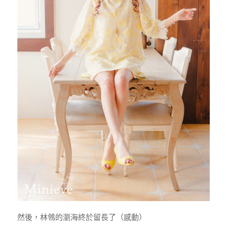
然後，林鴒的瀏海終於留長了（感動）