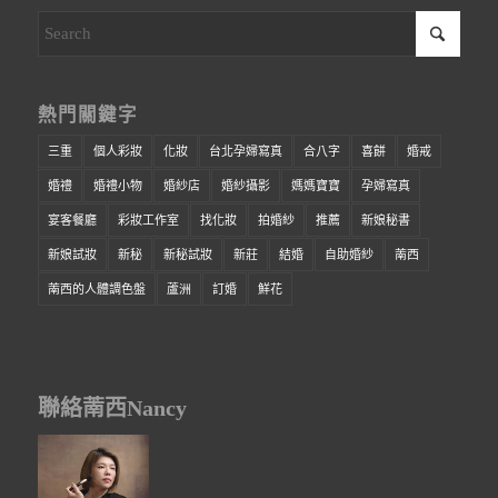
熱門關鍵字
三重
個人彩妝
化妝
台北孕婦寫真
合八字
喜餅
婚戒
婚禮
婚禮小物
婚紗店
婚紗攝影
媽媽寶寶
孕婦寫真
宴客餐廳
彩妝工作室
找化妝
拍婚紗
推薦
新娘秘書
新娘試妝
新秘
新秘試妝
新莊
結婚
自助婚紗
萳西
萳西的人體調色盤
蘆洲
訂婚
鮮花
聯絡萳西Nancy