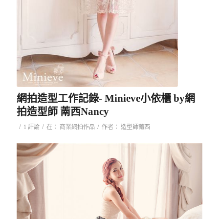
網拍造型工作記錄- Minieve小依櫃 by網
拍造型師 萳西Nancy
/
/
/
1 評論
在：
商業網拍作品
作者：
造型師萳西