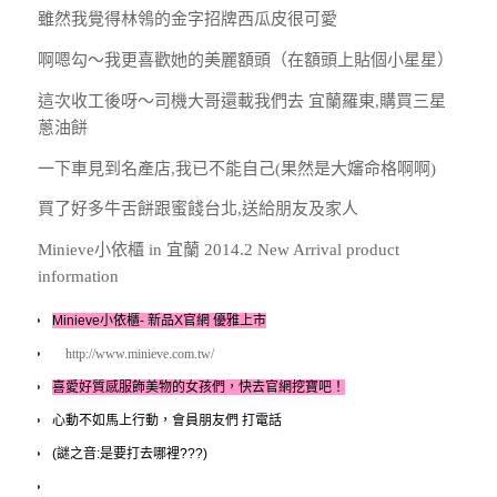
雖然我覺得林鴒的金字招牌西瓜皮很可愛
啊嗯勾～我更喜歡她的美麗額頭（在額頭上貼個小星星）
這次收工後呀～司機大哥還載我們去 宜蘭羅東,購買三星
蔥油餅
一下車見到名產店,我已不能自己(果然是大嬸命格啊啊)
買了好多牛舌餅跟蜜餞台北,送給朋友及家人
Minieve小依櫃 in 宜蘭 2014.2 New Arrival product
information
Minieve小依櫃- 新品X官網 優雅上市
http://www.minieve.com.tw/
喜愛好質感服飾美物的女孩們，快去官網挖寶吧！
心動不如馬上行動，會員朋友們 打電話
(謎之音:是要打去哪裡???)